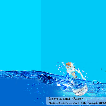
Туристична агенція «Релакс»
Рівне, Пр. Миру 7а, оф. 4 (Рада Федерації Проф