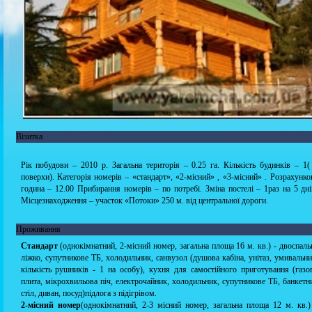
Візитка
Рік побудови – 2010 р. Загальна територія – 0.25 га. Кількість будинків – 1(
поверхи). Категорія номерів – «стандарт», «2-місний» , «3-місний» . Розрахунко
година – 12.00 Прибирання номерів – по потребі. Зміна постелі – 1раз на 5 дні
Місцезнаходження – участок «Потоки» 250 м. від центральної дороги.
Проживання
Стандарт
(однокімнатний, 2-місний номер, загальна площа 16 м. кв.) - двоспаль
ліжко, супутникове ТБ, холодильник, санвузол (душова кабіна, унітаз, умивальни
кількість рушників - 1 на особу), кухня для самостійного приготування (газо
плита, мікрохвильова піч, електрочайник, холодильник, супутникове ТБ, банкетн
стіл, диван, посуд)підлога з підігрівом.
2-місний номер
(однокімнатний, 2-3 місний номер, загальна площа 12 м. кв.)