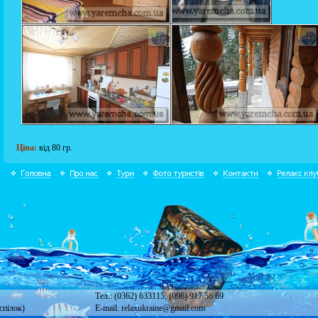
Ціна:
від 80 гр.
Тел.: (0362) 633115, (096) 917 58 69
спілок)
E-mail: relaxukraine@gmail.com