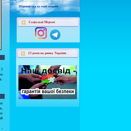
Підпишіться на наші новини
Соціальні Мережі
23 роки на ринку України
 3
ва
в.
не
к,
ва
ий
 -