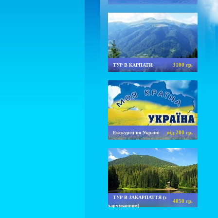
3100 гр.
ТУР В КАРПАТИ
від 200 гр.
Екскурсії по Україні
ТУР В ЗАКАРПАТТЯ (з
4050 гр.
харчуванням)