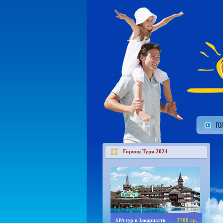
Горящі Тури 2024
3700 гр.
SPA тур в Закарпаття