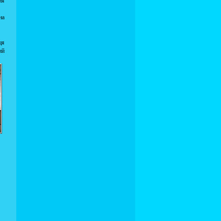
ня
на
ця
ий