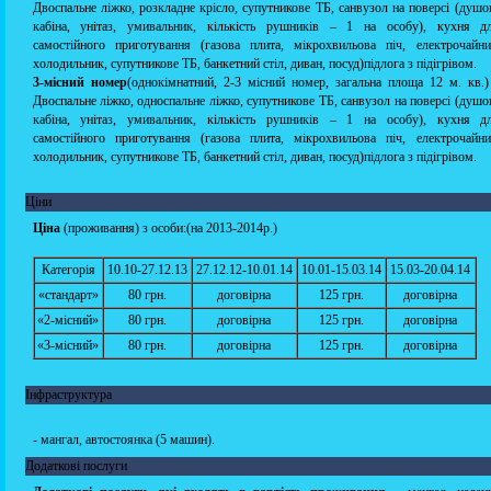
Двоспальне ліжко, розкладне крісло, супутникове ТБ, санвузол на поверсі (душо
кабіна, унітаз, умивальник, кількість рушників – 1 на особу), кухня д
самостійного приготування (газова плита, мікрохвильова піч, електрочайни
холодильник, супутникове ТБ, банкетний стіл, диван, посуд)підлога з підігрівом.
3-місний номер
(однокімнатний, 2-3 місний номер, загальна площа 12 м. кв.)
Двоспальне ліжко, односпальне ліжко, супутникове ТБ, санвузол на поверсі (душо
кабіна, унітаз, умивальник, кількість рушників – 1 на особу), кухня д
самостійного приготування (газова плита, мікрохвильова піч, електрочайни
холодильник, супутникове ТБ, банкетний стіл, диван, посуд)підлога з підігрівом.
Ціни
Ціна
(проживання) з особи:(на 2013-2014р.)
Категорія
10.10-27.12.13
27.12.12-10.01.14
10.01-15.03.14
15.03-20.04.14
«стандарт»
80 грн.
договірна
125 грн.
договірна
«2-місний»
80 грн.
договірна
125 грн.
договірна
«3-місний»
80 грн.
договірна
125 грн.
договірна
Інфраструктура
- мангал, автостоянка (5 машин).
Додаткові послуги