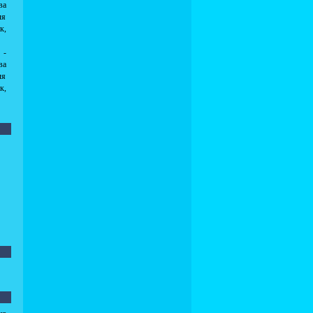
ва
ля
к,
 -
ва
ля
к,