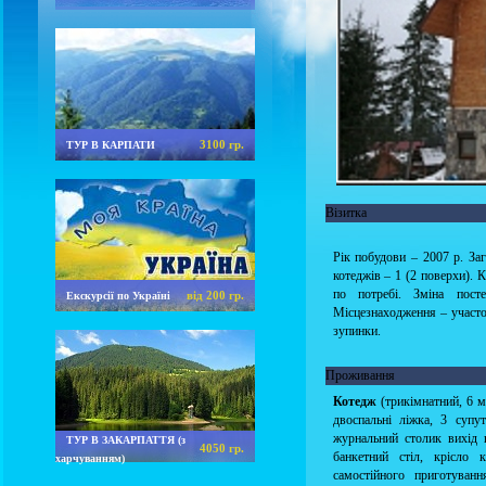
3100 гр.
ТУР В КАРПАТИ
Візитка
Рік побудови – 2007 р. Зага
котеджів – 1 (2 поверхи). 
по потребі. Зміна пост
від 200 гр.
Екскурсії по Україні
Місцезнаходження – участок
зупинки.
Проживання
Котедж
(трикімнатний, 6 мі
двоспальні ліжка, 3 супут
журнальний столик вихід н
ТУР В ЗАКАРПАТТЯ (з
4050 гр.
банкетний стіл, крісло 
харчуванням)
самостійного приготуванн