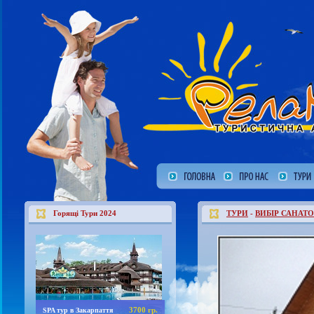
Горящі Тури 2024
ТУРИ
-
ВИБІР САНАТО
3700 гр.
SPA тур в Закарпаття