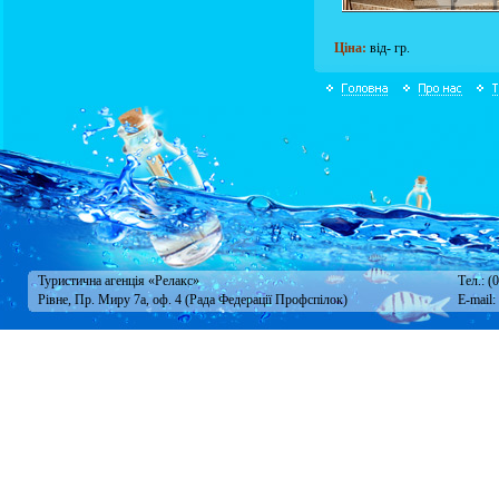
Ціна:
від- гр.
Туристична агенція «Релакс»
Тел.: (
Рівне, Пр. Миру 7а, оф. 4 (Рада Федерації Профспілок)
E-mail: