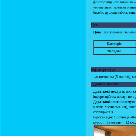
фритюрниця, столовий та чай
умивальник, пральна машин
басейн, душова кабіна, зона
Ціни
Ціна
( проживання )за номе
Категорія
«котедж»
Інфраструктура
- автостоянка (5 машин), ма
Додаткові послуги
Додаткові послуги, які 
інформаційних послуг по ві
Додаткові платні послуги
масаж, лікувальні чаї), по
спорядження.
Відстань до:
Яблуниця «Коза
курорт «Буковель» - 12 км.