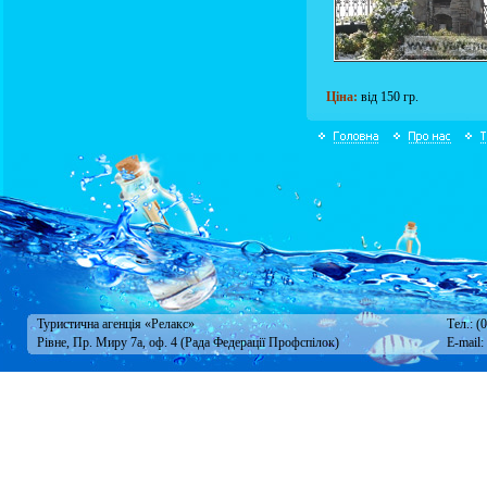
Ціна:
від 150 гр.
Туристична агенція «Релакс»
Тел.: (
Рівне, Пр. Миру 7а, оф. 4 (Рада Федерації Профспілок)
E-mail: