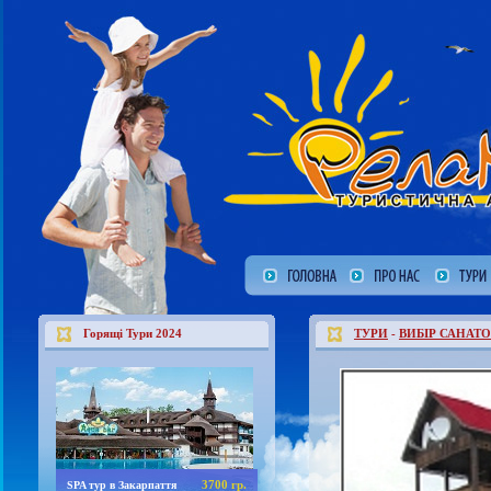
Горящі Тури 2024
ТУРИ
-
ВИБІР САНАТО
3700 гр.
SPA тур в Закарпаття