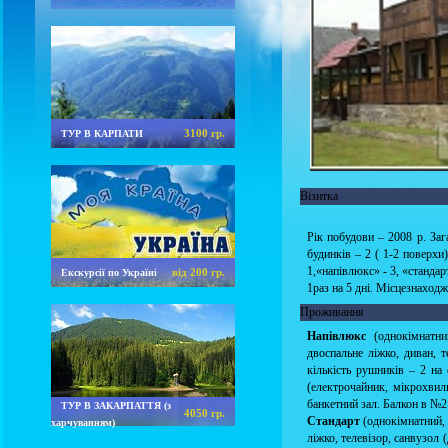
3100 гр.
ТУР В КАРПАТИ
Візитка
Рік побудови – 2008 р. Зага
будинків – 2 ( 1-2 поверхи)
1,«напівлюкс» - 3, «стандар
від 200 гр.
Екскурсії по Україні
1раз на 5 дні. Місцезнаходж
Проживання
Напівлюкс
(однокімнатни
двоспальне ліжко, диван, т
кількість рушників – 2 на
(електрочайник, мікрохвиль
банкетний зал. Балкон в №2
ТУР В ЗАКАРПАТТЯ (з
4050 гр.
Стандарт
(однокімнатний, 
харчуванням)
ліжко, телевізор, санвузол 