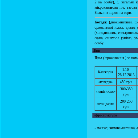
2 на особу), ), загальна 
мікрохвильова піч, газова
Балкон з видом на гори.
Котедж
(двокімнатний, ш
односпальні ліжка, диван,
(холодильник, електроплита
сауна, санвузол (унітаз, 
особу.
Ціни
Ціна
( проживання ) за номе
1.10-
Категорія
28.12.2013
«котедж»
450 грн.
300-350
«напівлюкс»
грн.
200-250
«стандарт»
грн.
Інфраструктура
- мангал, зимова альтанка, 