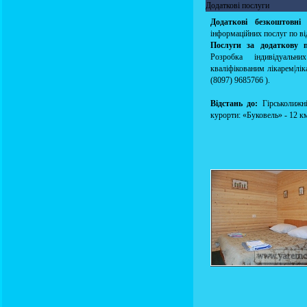
Додаткові послуги
Додаткові безкоштовні
інформаційних послуг по в
Послуги за додаткову 
Розробка індивідуальни
кваліфікованим лікарем|лік
(8097) 9685766 ).
Відстань до:
Гірськолижні
курорти: «Буковель» - 12 км