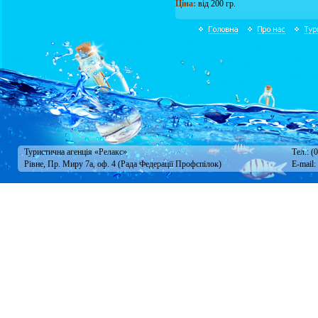
Ціна:
від 200 гр.
Туристична агенція «Релакс»
Тел.: (
Рівне, Пр. Миру 7а, оф. 4 (Рада Федерації Профспілок)
E-mail: