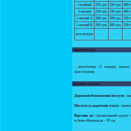
Сімейний
250 грн.
350 грн.
400 г
3-місний
250 грн.
350 грн.
400 г
2-місний А
200 грн.
300 грн.
350 г
2-місний В
200 грн.
300 грн.
350 г
весь котедж
-
-
-
Інфраструктура
- автостоянка (5 машин), мангал,
приготування.
Додаткові послуги
Додаткові безкоштовні послуги
– ма
Послуги за додаткову плату
– транс
Відстань до:
гірськолижний курорт «
м.Івано-Франківськ – 85 км.