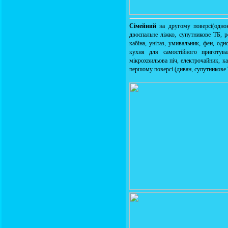
Сімейний
на другому поверсі(однок
двоспальне ліжко, супутникове ТБ, 
кабіна, унітаз, умивальник, фен, одн
кухня для самостійного приготув
мікрохвильова піч, електрочайник, ка
першому поверсі (диван, супутникове 