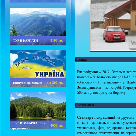
3100 гр.
ТУР В КАРПАТИ
Візитка
Рік побудови – 2012. Загальна терито
номерів – 5. Кількість місць: 11-15. К
«3-місний» - 1, «2-місний» - 2. Приби
від 200 гр.
Екскурсії по Україні
Зміна рушників – по потребі. Розраху
500 м. від повороту на Ворохту.
Проживання
Стандарт покращений
на другому п
м. кв.) - двоспальне ліжко, супутник
ТУР В ЗАКАРПАТТЯ (з
4050 гр.
умивальник, фен, одноразові тапочк
харчуванням)
самостійного приготування на першом