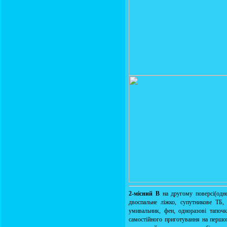
2-місний В
на другому поверсі(одно
двоспальне ліжко, супутникове ТБ,
умивальник, фен, одноразові тапочк
самостійного приготування на першом