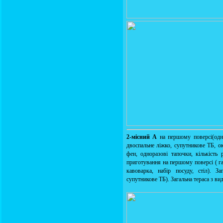
2-місний А
на першому поверсі(одн
двоспальне ліжко, супутникове ТБ, ок
фен, одноразові тапочки, кількість
приготування на першому поверсі ( га
кавоварка, набір посуду, стіл). З
супутникове ТБ). Загальна тераса з ви