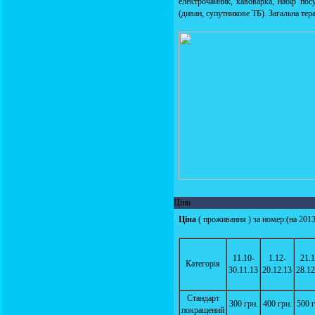
електрочайник, кавоварка, набір пос
(диван, супутникове ТБ). Загальна тер
Ціни
Ціна
( проживання ) за номер:(на 2013
11.10-
1.12-
21.1
Категорія
30.11.13
20.12.13
28.12
Стандарт
300 грн.
400 грн.
500 г
покращений