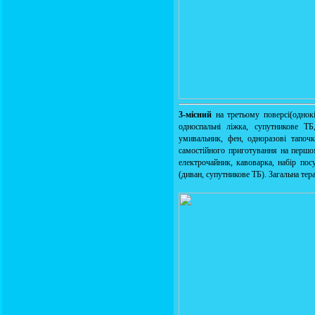
3-місний
на третьому поверсі(однокі
односпальні ліжка, супутникове ТБ
умивальник, фен, одноразові тапочк
самостійного приготування на першом
електрочайник, кавоварка, набір пос
(диван, супутникове ТБ). Загальна тер