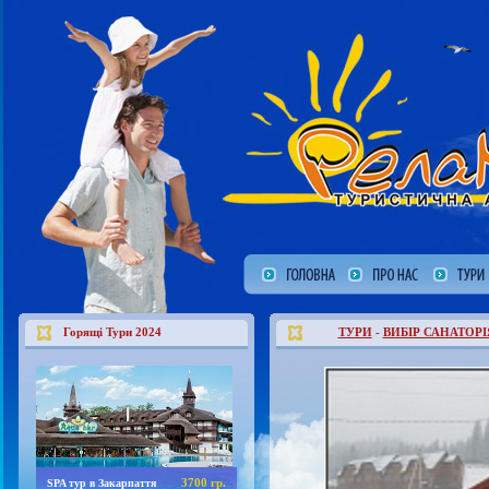
Горящі Тури 2024
ТУРИ
-
ВИБІР САНАТОРІ
3700 гр.
SPA тур в Закарпаття