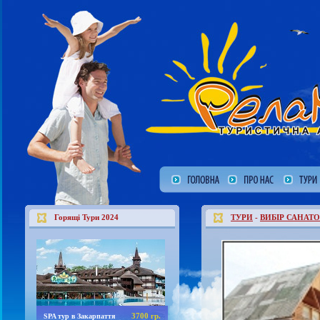
Горящі Тури 2024
ТУРИ
-
ВИБІР САНАТО
3700 гр.
SPA тур в Закарпаття