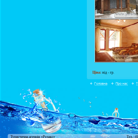
Ціна:
від - гр.
Туристична агенція «Релакс»
Тел.: (