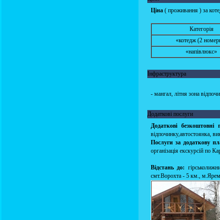
Ціна
( проживання ) за коте
Категорія
«котедж (2 номер
«напівлюкс»
Інфраструктура
- мангал, літня зона відпочи
Додаткові послуги
Додаткові безкоштовні 
відпочинку,автостоянка, в
Послуги за додаткову пл
організація екскурсій по 
Відстань до:
гірськолижни
смт.Ворохта - 5 км., м.Ярем