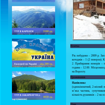
3100 гр.
ТУР В КАРПАТИ
Візитка
Рік побудови – 2009 р. Зага
котеджів – 1 (2 поверхи). К
2. Прибирання номерів – по
від 200 гр.
Екскурсії по Україні
година – 12.00. Місцезнахо
на Ворохту.
Проживання
Напівлюкс
(однокімнатний, 2-місний н
м’яка частина, супутнико
кількість рушників – 2 на ос
ТУР В ЗАКАРПАТТЯ (з
4050 гр.
харчуванням)
Ціни