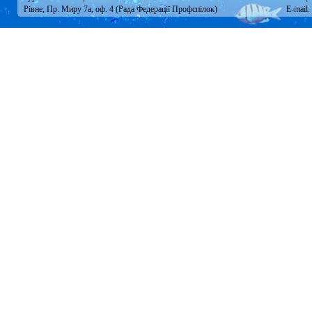
Рівне, Пр. Миру 7а, оф. 4 (Рада Федерації Профспілок)
E-mail: