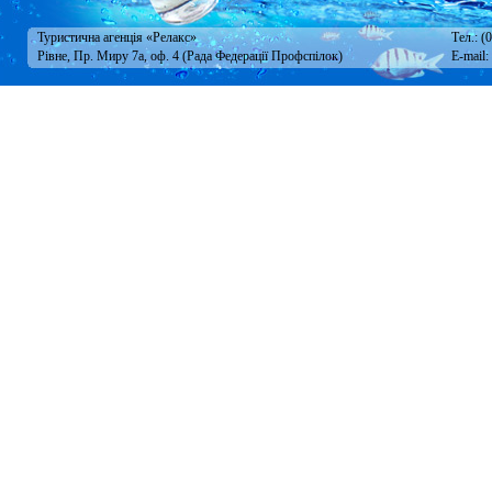
Туристична агенція «Релакс»
Тел.: (
Рівне, Пр. Миру 7а, оф. 4 (Рада Федерації Профспілок)
E-mail: