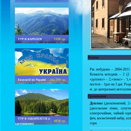
3100 гр.
ТУР В КАРПАТИ
Візитка
Рік побудови – 2004-2011 р
Кількість котеджів – 2 (2
«дуплекс» - 2,«люкс» - 1,«
від 200 гр.
Екскурсії по Україні
постелі – 1раз на 3 дні. Ро
м. до центральної автозупинк
Проживання
Дуплекс
(двокімнатний, 2-
(двоспальне ліжко, супут
електрочайник, чайний серві
фен, косметичний набір, кіл
ТУР В ЗАКАРПАТТЯ (з
4050 гр.
гори.
харчуванням)