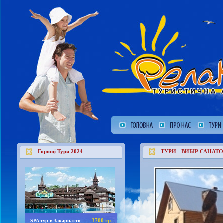
Горящі Тури 2024
ТУРИ
-
ВИБІР САНАТО
3700 гр.
SPA тур в Закарпаття