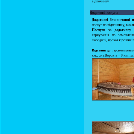
відпочинку.
Додаткові послуги
Додаткові безкоштовні п
послуг по відпочинку, викли
Послуги за додаткову 
харчування по замовленн
екскурсій, прокат гірських
Відстань до:
гірськолижний
км., смт.Ворохта – 8 км., м