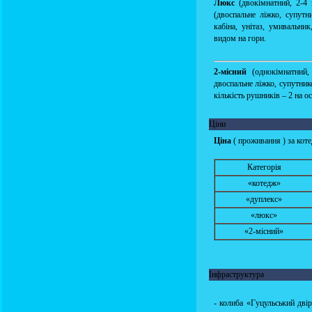
Люкс
(двокімнатний, 2-4 
(двоспальне ліжко, супутн
кабіна, унітаз, умивальник
видом на гори.
2-місний
(однокімнатний,
двоспальне ліжко, супутник
кількість рушників – 2 на о
Ціни
Ціна
( проживання ) за кот
Категорія
«котедж»
«дуплекс»
«люкс»
«2-місний»
Інфраструктура
- колиба «Гуцульський двір