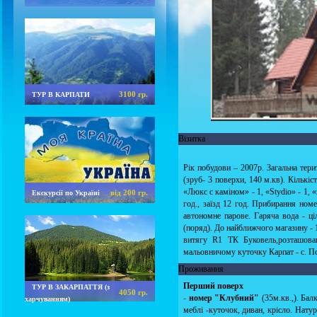
3100 гр.
ТУР В КАРПАТИ
Візитка
Рік побудови – 2007р. Загальна терит
(зруб- 3 поверхи, 140 м.кв). Кількі
«Люкс с каміном» - 1, «Stydio» - 1, 
від 200 гр.
Екскурсії по Україні
год., заїзд 12 год. Прибирання номе
автономне парове. Гаряча вода - ц
(поряд). До найближчого магазину - 1
витягу R1 ТК Буковель,розташова
мальовничому куточку Карпат - с. 
Проживання
Перший поверх
ТУР В ЗАКАРПАТТЯ (з
4050 гр.
-
номер "Клубний"
(35м.кв.,). Бал
харчуванням)
меблі -куточок, диван, крісло. Натура