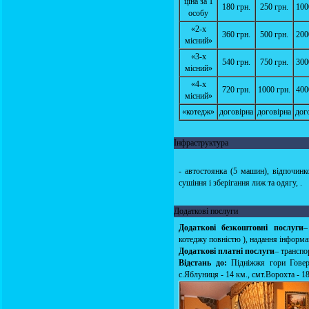
ціна за 1
180 грн.
250 грн.
100
особу
«2-х
360 грн.
500 грн.
200
місний»
«3-х
540 грн.
750 грн.
300
місний»
«4-х
720 грн.
1000 грн.
400
місний»
«котедж»
договірна
договірна
дог
Інфраструктура
- автостоянка (5 машин), відпочинко
сушіння і зберігання лиж та одягу, .
Додаткові послуги
Додаткові безкоштовні послуги
–
котеджу повністю ), надання інформа
Додаткові платні послуги
– транспо
Відстань до:
Підніжжя гори Говерл
с.Яблуниця - 14 км., смт.Ворохта - 18