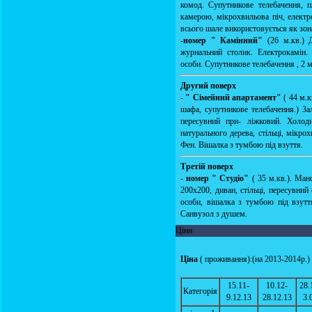
комод. Супутникове телебачення, 
камерою, мікрохвильова піч, елект
всього шале використовується як зон
-
номер " Камінний"
(26 м.кв.) Д
журнальний столик. Електрокамін.
особи. Супутникове телебачення , 2 
Другий поверх
-
" Сімейний апартамент"
( 44 м.к
шафа, супутникове телебачення.) За
пересувний при- ліжковий. Холод
натурального дерева, стільці, мікр
Фен. Вішалка з тумбою під взуття.
Третій поверх
-
номер " Студіо"
( 35 м.кв.). Ман
200х200, диван, стільці, пересувни
особи, вішалка з тумбою під взутт
Санвузол з душем.
Ціни
Ціна
( проживання):(на 2013-2014р.)
15.11-
10.12-
28.
Категорія
9.12.13
28.12.13
3.