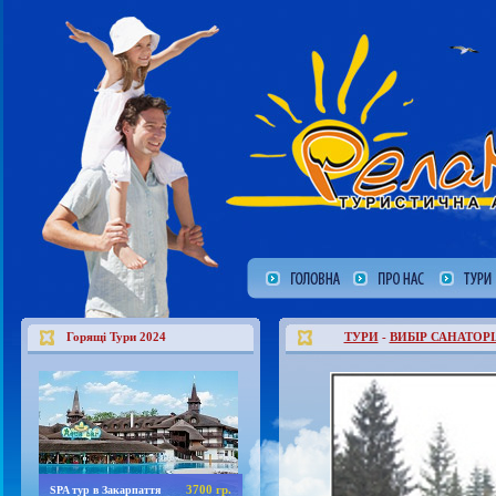
Горящі Тури 2024
ТУРИ
-
ВИБІР САНАТОРІ
3700 гр.
SPA тур в Закарпаття