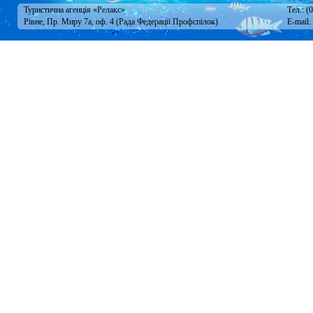
Туристична агенція «Релакс»
Тел.: (
Рівне, Пр. Миру 7а, оф. 4 (Рада Федерації Профспілок)
E-mail: