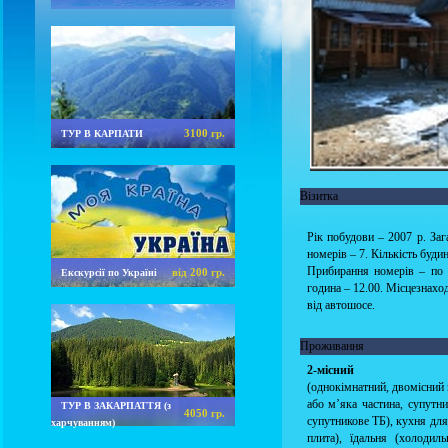
3100 гр.
ТУР В КАРПАТИ
Візитка
Рік побудови – 2007 р. Зага
номерів – 7. Кількість буди
Прибирання номерів – по п
від 200 гр.
Екскурсії по Україні
година – 12.00. Місцезнахо
від автошосе.
Проживання
2-місний
(однокімнатний, двомісний 
або м’яка частина, супутни
ТУР В ЗАКАРПАТТЯ (з
4050 гр.
супутникове ТБ), кухня для
харчуванням)
плита), їдальня (холодил