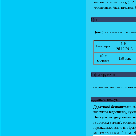
чайний сервізи, посуд), 2
умивальник, біде, пральня, 
Ціни
Ціна
( проживання ) за номе
1.10-
Категорія
26.12.2013
«2-х
150 грн.
місний»
Інфраструктура
- автостоянка з освітленням
Додаткові послуги
Додаткові безкоштовні п
послуг по відпочинку, кухн
Послуги за додаткову п
гуцульські страви), організ
Гірськолижні витяги: гірс
км., смт.Ворохта - 15 км., 