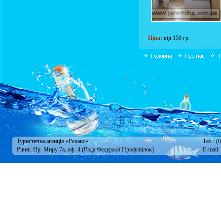
Ціна:
від 150 гр.
Туристична агенція «Релакс»
Тел.: (
Рівне, Пр. Миру 7а, оф. 4 (Рада Федерації Профспілок)
E-mail: