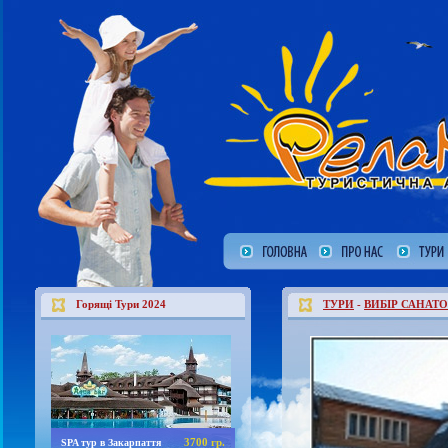
Горящі Тури 2024
ТУРИ
-
ВИБІР САНАТО
3700 гр.
SPA тур в Закарпаття