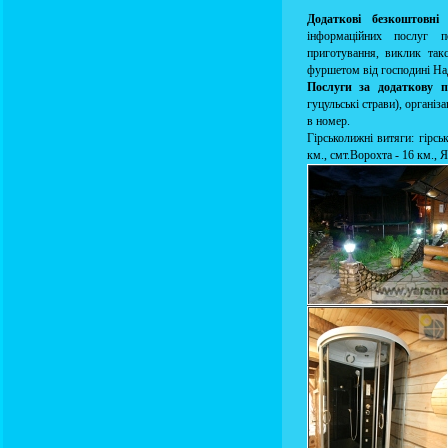
Додаткові безкоштовні
інформаційних послуг п
приготування, виклик такс
фуршетом від господині Над
Послуги за додаткову п
гуцульські страви), організ
в номер.
Гірськолижні витяги: гірс
км., смт.Ворохта - 16 км., 