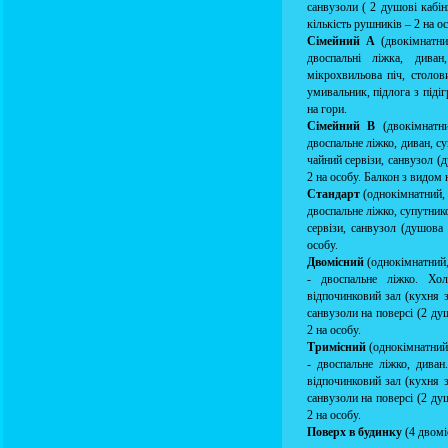
санвузоли ( 2 душові кабіни
кількість рушників – 2 на ос
Сімейний А
(двокімнатни
двоспальні ліжка, диван
мікрохвильова піч, столови
умивальник, підлога з підіг
на гори.
Сімейний В
(двокімнатни
двоспальне ліжко, диван, с
чайний сервізи, санвузол (д
2 на особу. Балкон з видом 
Стандарт
(однокімнатний, 
двоспальне ліжко, супутник
сервізи, санвузол (душова 
особу.
Двомісний
(однокімнатний,
- двоспальне ліжко. Хол
відпочинковий зал (кухня з
санвузоли на поверсі (2 душ
2 на особу.
Тримісний
(однокімнатний,
- двоспальне ліжко, диван
відпочинковий зал (кухня з
санвузоли на поверсі (2 душ
2 на особу.
Поверх в будинку
(4 двомі