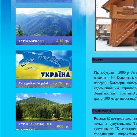
3100 гр.
ТУР В КАРПАТИ
Візитка
Рік побудови – 2006 р. Зага
номерів – 10. Кількість ко
поверсі). Категорія номе
від 200 гр.
Екскурсії по Україні
«двомісний» - 4, «тримісн
Зміна постелі – 1раз на 3
центр, 300 м. до автостанці
Проживання
Котедж
(2 поверхи, шестимі
ліжка, 2 супутникових ТБ
ТУР В ЗАКАРПАТТЯ (з
4050 гр.
супутникове ТБ, електроча
харчуванням)
холодильник, мікрохвиль