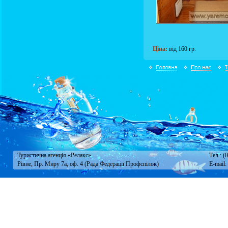
Ціна:
від 160 гр.
Туристична агенція «Релакс»
Тел.: (
Рівне, Пр. Миру 7а, оф. 4 (Рада Федерації Профспілок)
E-mail: