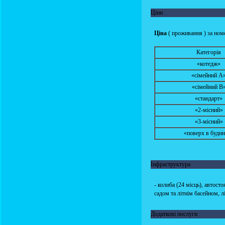
Ціни
Ціна
( проживання ) за номе
Категорія
«котедж»
«сімейний А
«сімейний В
«стандарт»
«2-місний»
«3-місний»
«поверх в буди
Інфраструктура
- колиба (24 місць), автост
садом та літнім басейном, л
Додаткові послуги