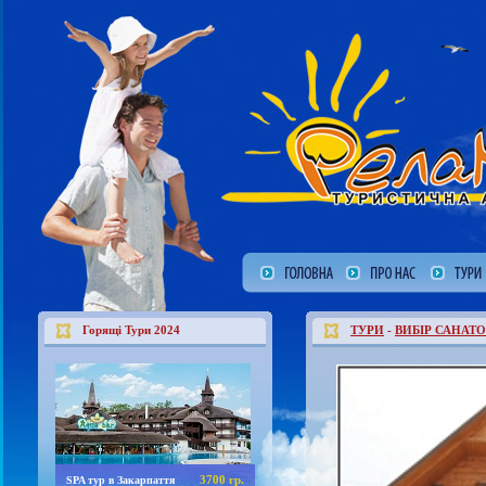
Горящі Тури 2024
ТУРИ
-
ВИБІР САНАТО
3700 гр.
SPA тур в Закарпаття