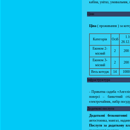
кабіна, унітаз, умивальник, 
Ціни
Ціна
( проживання ) за коте
1.1
Категорія
Осіб
26.12
Економ 2-
2
200 
місний
Економ 3-
2
200 
місний
Весь котедж
14
1000
Інфраструктура
- Приватна садиба «Ангелі
поверсі – банкетний сті
електрочайник, набір посуду
Додаткові послуги
Додаткові безкоштовні 
автостоянка, мангал, надан
Послуги за додаткову пл