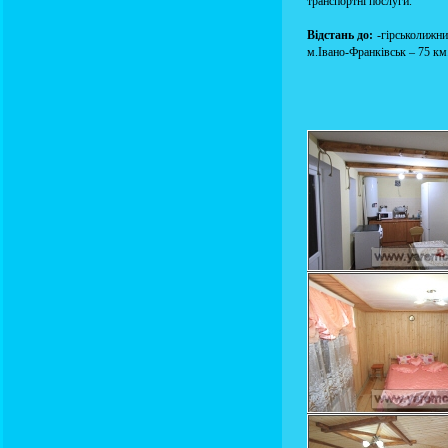
транспортні послуги.
Відстань до:
-гірськолижни
м.Івано-Франківськ – 75 км