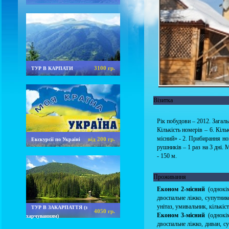
3100 гр.
ТУР В КАРПАТИ
Візитка
Рік побудови – 2012. Загальн
Кількість номерів – 6. Кіль
місний» - 2. Прибирання ном
від 200 гр.
Екскурсії по Україні
рушників – 1 раз на 3 дні.
- 150 м.
Проживання
Економ 2-місний
(однокім
двоспальне ліжко, супутник
унітаз, умивальник, кількіс
ТУР В ЗАКАРПАТТЯ (з
4050 гр.
Економ 3-місний
(однокім
харчуванням)
двоспальне ліжко, диван, с