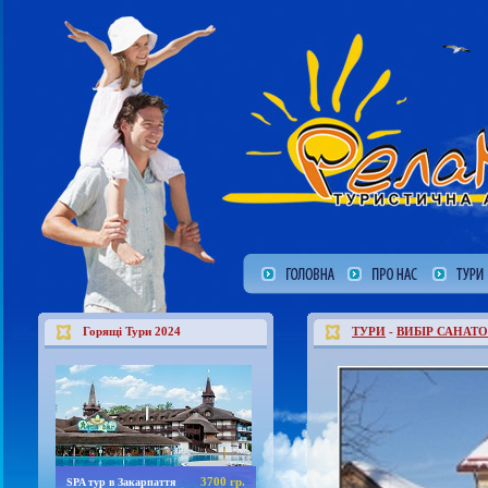
Горящі Тури 2024
ТУРИ
-
ВИБІР САНАТО
3700 гр.
SPA тур в Закарпаття