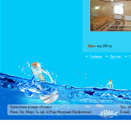
Ціна:
від 200 гр.
Туристична агенція «Релакс»
Тел.: (
Рівне, Пр. Миру 7а, оф. 4 (Рада Федерації Профспілок)
E-mail: