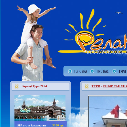
Горящі Тури 2024
ТУРИ
-
ВИБІР САНАТО
3700 гр.
SPA тур в Закарпаття