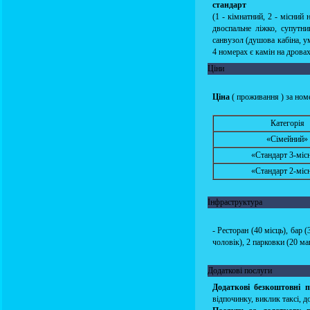
стандарт
(1 - кімнатний, 2 - місний
двоспальне ліжко, супутни
санвузол (душова кабіна, ум
4 номерах є камін на дровах
Ціни
Ціна
( проживання ) за номе
Категорія
«Сімейний»
«Стандарт 3-міс
«Стандарт 2-міс
Інфраструктура
- Ресторан (40 місць), бар (
чоловік), 2 парковки (20 м
Додаткові послуги
Додаткові безкоштовні п
відпочинку, виклик таксі, 