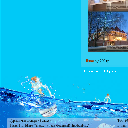
Ціна:
від 200 гр.
Туристична агенція «Релакс»
Тел.: (
Рівне, Пр. Миру 7а, оф. 4 (Рада Федерації Профспілок)
E-mail: