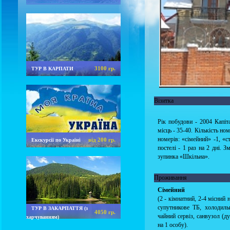
3100 гр.
ТУР В КАРПАТИ
Візитка
Рік побудови - 2004 Капіта
місць - 35-40. Кількість ном
номерів: «сімейний» -1, «с
від 200 гр.
Екскурсії по Україні
постелі - 1 раз на 2 дні. 
зупинка «Шкільна».
Проживання
Сімейний
(2 - кімнатний, 2-4 місний 
супутникове ТБ, холодиль
ТУР В ЗАКАРПАТТЯ (з
4050 гр.
чайний сервіз, санвузол (ду
харчуванням)
на 1 особу).