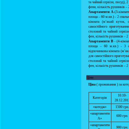
та чайний сервізи, посуд), 
фени, кількість рушників – 2
Апартаменти А
-(3-кімнат
площа – 60 м.кв.) - 2 спаль
кімната (м’який куток, 
самостійного приготування
столовий та чайний сервізи
фен, кількість рушників – 2 
Апартаменти В
- (4-кімн
площа – 60 м.кв.) - 3 сп
відпочинкова кімната (м’як
для самостійного приготува
столовий та чайний сервізи
фен, кількість рушників – 2 
Ціни
Ціна
( проживання ) за кот
10.10-
Категорія
28.12.201
«котедж»
1500 грн.
«апартаменти
600 грн.
А»
«апартаменти
900 грн.