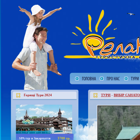
Горящі Тури 2024
ТУРИ
-
ВИБІР САНАТО
3700 гр.
SPA тур в Закарпаття