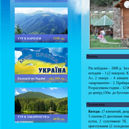
3100 гр.
ТУР В КАРПАТИ
Візитка
Рік побудови – 2006 р. Зага
котеджів – 1 (2 поверхи). К
А», 2 поверх – 4 кімнати 
від 200 гр.
Екскурсії по Україні
«апартаменти» - 2. Прибиран
Розрахункова година – 12.0
до центру,150м. до бугельно
Проживання
Котедж
- (7-кімнатний, дво
5 спалень (3 двоспальні ліж
ТУР В ЗАКАРПАТТЯ (з
4050 гр.
кутки, 2 супутникові ТБ,
харчуванням)
приготування (2 холодильн