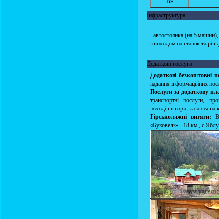
В»
Інфраструктура
- автостоянка (на 5 машин)
з виходом на ставок та річ
Додаткові послуги
Додаткові безкоштовні п
надання інформаційних посл
Послуги за додаткову пл
транспортні послуги, про
походів в гори, катання на 
Гірськолижні витяги:
Во
«Буковель» - 18 км., с.Яблу