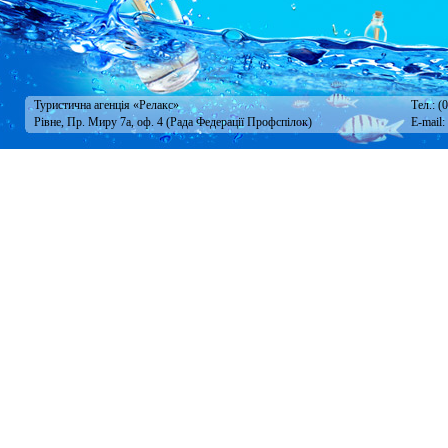
Туристична агенція «Релакс»
Тел.: (
Рівне, Пр. Миру 7а, оф. 4 (Рада Федерації Профспілок)
E-mail: