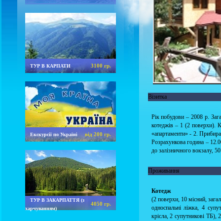
3100 гр.
ТУР В КАРПАТИ
Візитка
Рік побудови – 2008 р. Зага
котеджів – 1 (2 поверхи). К
«апартаменти» - 2. Прибиран
від 200 гр.
Екскурсії по Україні
Розрахункова година – 12.0
до залізничного вокзалу, 5
Проживання
Котедж
(2 поверхи, 10 місний, загал
ТУР В ЗАКАРПАТТЯ (з
4050 гр.
односпальні ліжка, 4 супу
харчуванням)
крісла, 2 супутникові ТБ),