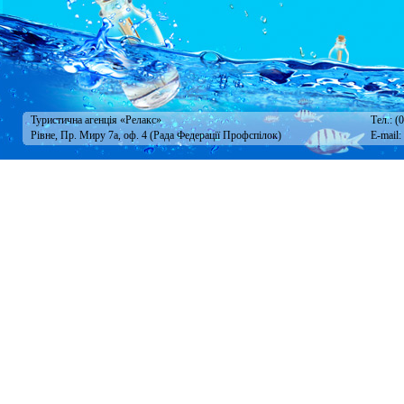
Туристична агенція «Релакс»
Тел.: (
Рівне, Пр. Миру 7а, оф. 4 (Рада Федерації Профспілок)
E-mail: