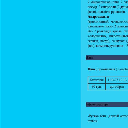
2 мікрохвильові пічи, 2 ел
посуд), 2 санвузоли (2 душо
фени), кількість рушників –
Апартаменти
(трикімнатний, чотириміс
двоспальне ліжко, 2 односпа
або 2 розкладні крісла, с
холодильник, мікрохвильов
сервізи, посуд), санвузол 
фен), кількість рушників – 3
Ціни
Ціна
( проживання ) з особи
Категорія
1.10-27.12.13
80 грн.
договірна
Інфраструктура
-Руська баня ,критий автоп
ставок.