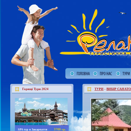
Горящі Тури 2024
ТУРИ
-
ВИБІР САНАТО
3700 гр.
SPA тур в Закарпаття