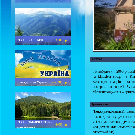
3100 гр.
ТУР В КАРПАТИ
Візитка
Рік побудови – 2003 р. Кап
га. Кількість місць – 8. Кі
Категорія номерів – «люкс
від 200 гр.
Екскурсії по Україні
номерів – по потребі. Зміна
Місцезнаходження – централ
Проживання
Люкс
(двокімнатний, двомі
ліжко, диван, супутникове Т
унітаз, умивальник, душова 
ТУР В ЗАКАРПАТТЯ (з
4050 гр.
хол ,кухня для самостійно
харчуванням)
електочайник).