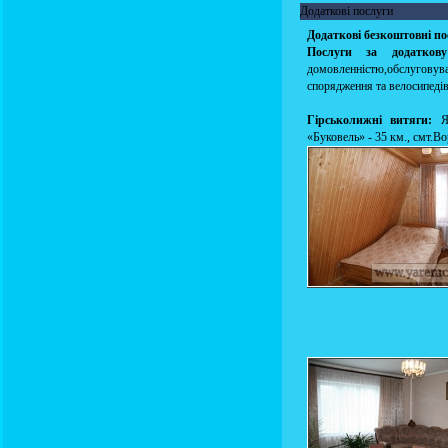
Додаткові послуги
Додаткові безкоштовні по
Послуги за додатков
домовленністю,обслугову
спорядження та велосипедів
Гірськолижні витяги:
Яр
«Буковель» - 35 км., смт.Во