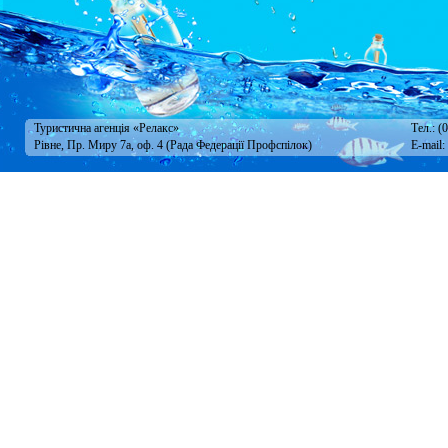
Туристична агенція «Релакс»
Тел.: (
Рівне, Пр. Миру 7а, оф. 4 (Рада Федерації Профспілок)
E-mail: