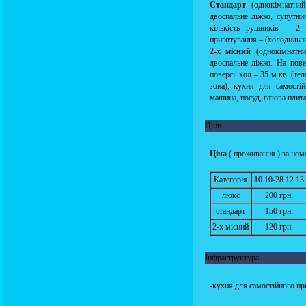
Стандарт
(однокімнатний
двоспальне ліжко, супутни
кількість рушників – 2 
приготування – (холодильни
2-х місний
(однокімнатн
двоспальне ліжко. На пове
поверсі: хол – 35 м.кв. (те
зона), кухня для самості
машина, посуд, газова плита
Ціни
Ціна
( проживання ) за номе
Категорія
10.10-28.12.13
люкс
200 грн.
стандарт
150 грн.
2-х місний
120 грн.
Інфраструктура
-кухня для самостійного пр