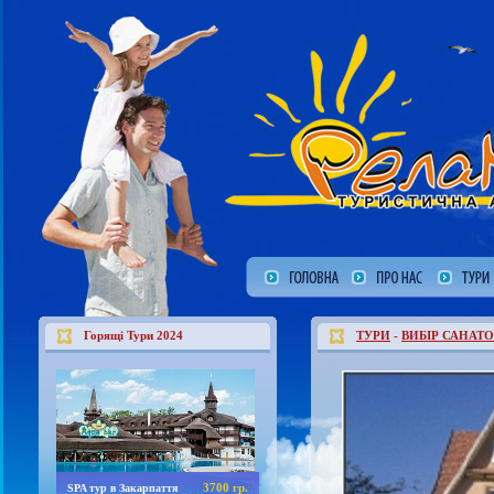
Горящі Тури 2024
ТУРИ
-
ВИБІР САНАТО
3700 гр.
SPA тур в Закарпаття