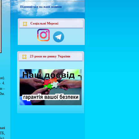
Підпишіться на наші новини
Соціальні Мережі
23 роки на ринку України
и).
 4.
на –
0м.
ьні
ТБ,
у),