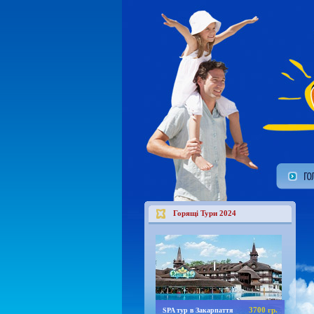
Горящі Тури 2024
3700 гр.
SPA тур в Закарпаття