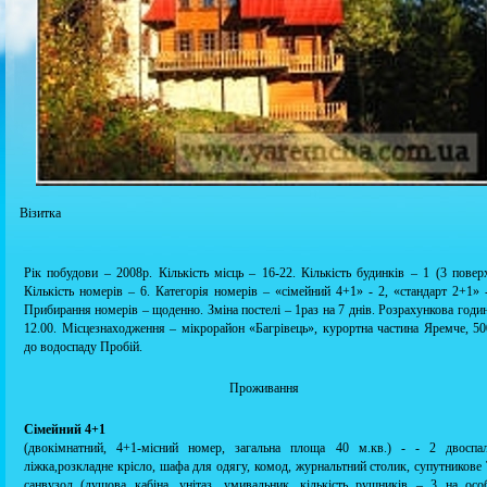
Візитка
Рік побудови – 2008р. Кількість місць – 16-22. Кількість будинків – 1 (3 поверх
Кількість номерів – 6. Категорія номерів – «сімейний 4+1» - 2, «стандарт 2+1» -
Прибирання номерів – щоденно. Зміна постелі – 1раз на 7 днів. Розрахункова годи
12.00. Місцезнаходження – мікрорайон «Багрівець», курортна частина Яремче, 50
до водоспаду Пробій.
Проживання
Сімейний 4+1
(двокімнатний, 4+1-місний номер, загальна площа 40 м.кв.) - - 2 двоспал
ліжка,розкладне крісло, шафа для одягу, комод, журнальтний столик, супутникове 
санвузол (душова кабіна, унітаз, умивальник, кількість рушників – 3 на особ