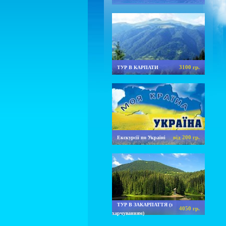
3100 гр.
ТУР В КАРПАТИ
від 200 гр.
Екскурсії по Україні
ТУР В ЗАКАРПАТТЯ (з
4050 гр.
харчуванням)