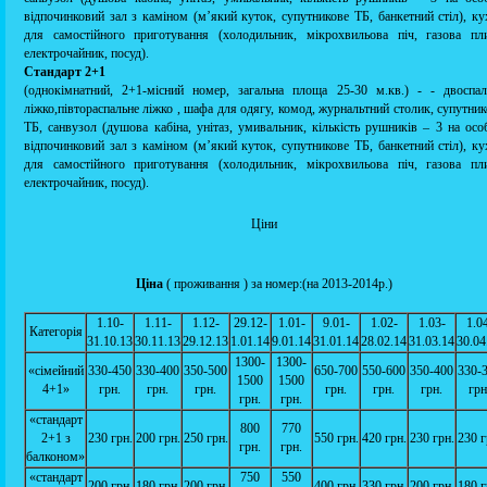
відпочинковий зал з каміном (м’який куток, супутникове ТБ, банкетний стіл), ку
для самостійного приготування (холодильник, мікрохвильова піч, газова пли
електрочайник, посуд).
Стандарт 2+1
(однокімнатний, 2+1-місний номер, загальна площа 25-30 м.кв.) - - двоспал
ліжко,півтораспальне ліжко , шафа для одягу, комод, журнальтний столик, супутни
ТБ, санвузол (душова кабіна, унітаз, умивальник, кількість рушників – 3 на особ
відпочинковий зал з каміном (м’який куток, супутникове ТБ, банкетний стіл), ку
для самостійного приготування (холодильник, мікрохвильова піч, газова пли
електрочайник, посуд).
Ціни
Ціна
( проживання ) за номер:(на 2013-2014р.)
1.10-
1.11-
1.12-
29.12-
1.01-
9.01-
1.02-
1.03-
1.0
Категорія
31.10.13
30.11.13
29.12.13
1.01.14
9.01.14
31.01.14
28.02.14
31.03.14
30.04
1300-
1300-
«сімейний
330-450
330-400
350-500
650-700
550-600
350-400
330-
1500
1500
4+1»
грн.
грн.
грн.
грн.
грн.
грн.
грн
грн.
грн.
«стандарт
800
770
2+1 з
230 грн.
200 грн.
250 грн.
550 грн.
420 грн.
230 грн.
230 г
грн.
грн.
балконом»
«стандарт
750
550
200 грн.
180 грн.
200 грн.
400 грн.
330 грн.
200 грн.
180 г