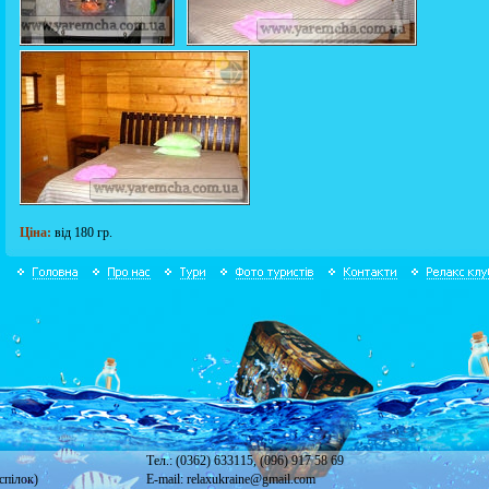
Ціна:
від 180 гр.
Тел.: (0362) 633115, (096) 917 58 69
спілок)
E-mail: relaxukraine@gmail.com