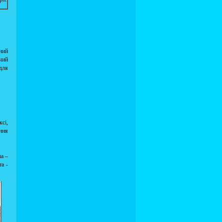
дний
ьчий
 для
ксі,
ння
а –
та -