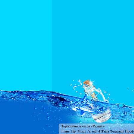
Туристична агенція «Релакс»
Рівне, Пр. Миру 7а, оф. 4 (Рада Федерації Проф