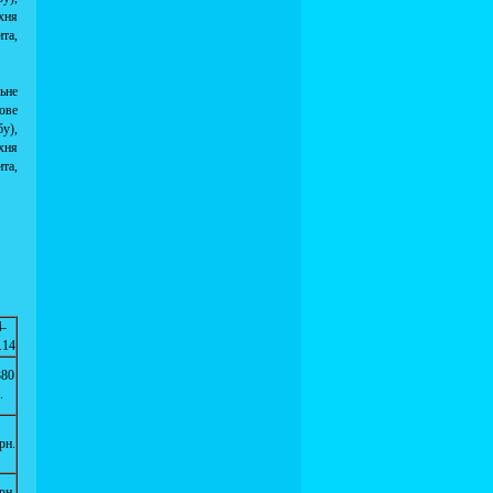
хня
та,
ьне
кове
у),
хня
та,
4-
.14
380
.
рн.
рн.