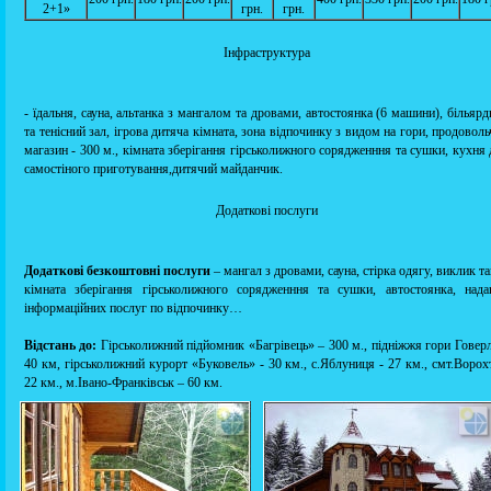
2+1»
грн.
грн.
Інфраструктура
- їдальня, сауна, альтанка з мангалом та дровами, автостоянка (6 машини), більяр
та тенісний зал, ігрова дитяча кімната, зона відпочинку з видом на гори, продовол
магазин - 300 м., кімната зберігання гірськолижного сорядженння та сушки, кухня
самостіного приготування,дитячий майданчик.
Додаткові послуги
Додаткові безкоштовні послуги
– мангал з дровами, сауна, стірка одягу, виклик та
кімната зберігання гірськолижного сорядженння та сушки, автостоянка, нада
інформаційних послуг по відпочинку…
Відстань до:
Гірськолижний підйомник «Багрівець» – 300 м., підніжжя гори Говерл
40 км, гірськолижний курорт «Буковель» - 30 км., с.Яблуниця - 27 км., смт.Ворох
22 км., м.Івано-Франківськ – 60 км.