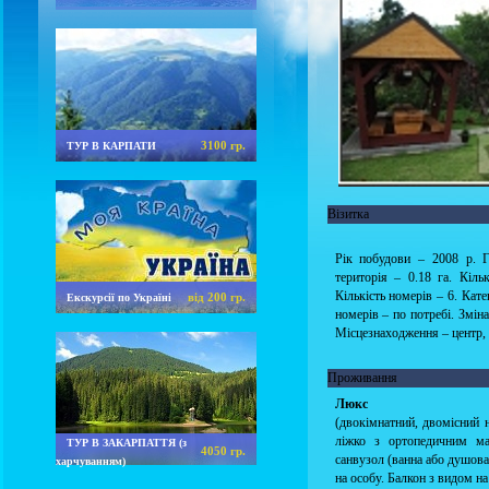
3100 гр.
ТУР В КАРПАТИ
Візитка
Рік побудови – 2008 р. Г
територія – 0.18 га. Кіль
Кількість номерів – 6. Кат
від 200 гр.
Екскурсії по Україні
номерів – по потребі. Зміна
Місцезнаходження – центр, 
Проживання
Люкс
(двокімнатний, двомісний 
ліжко з ортопедичним мат
ТУР В ЗАКАРПАТТЯ (з
4050 гр.
санвузол (ванна або душова 
харчуванням)
на особу. Балкон з видом на