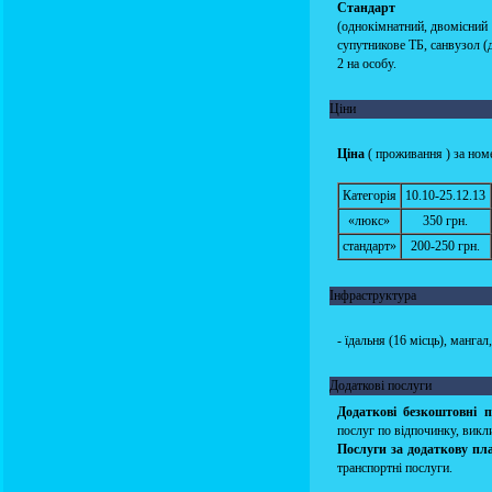
Стандарт
(однокімнатний, двомісний 
супутникове ТБ, санвузол (д
2 на особу.
Ціни
Ціна
( проживання ) за номе
Категорія
10.10-25.12.13
«люкс»
350 грн.
стандарт»
200-250 грн.
Інфраструктура
- їдальня (16 місць), манга
Додаткові послуги
Додаткові безкоштовні п
послуг по відпочинку, викли
Послуги за додаткову пл
транспортні послуги.