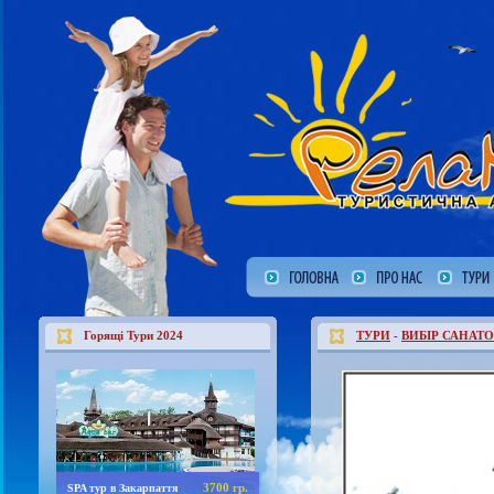
Горящі Тури 2024
ТУРИ
-
ВИБІР САНАТО
3700 гр.
SPA тур в Закарпаття