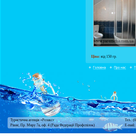
Ціна:
від 150 гр.
Туристична агенція «Релакс»
Тел.: (
Рівне, Пр. Миру 7а, оф. 4 (Рада Федерації Профспілок)
E-mail: