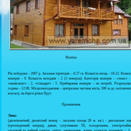
Візитка
Рік побудови – 2007 р. Загальна територія – 0.27 га. Кількість місць – 18-22. Кількі
номерів – 9. Кількість котеджів – 2 (3 поверхи). Категорія номерів – «люкс» -
«напівлюкс» - 2, «стандарт» - 5. Прибирання номерів – по потребі. Розрахунк
година – 12.00. Місцезнаходження – центральна частина міста, 500 м до залізничн
вокзалу, на березі річки Прут.
Проживання
Люкс
(двокімнатний, двомісний номер – загальна площа 28 м. кв.) - двоспальне лі
(ортопедичний матрац), диван, супутникове ТБ, холодильник, електрочайни
столовий та чайний сервізи, унітаз, умивальник, ванна, кількість рушників – 3