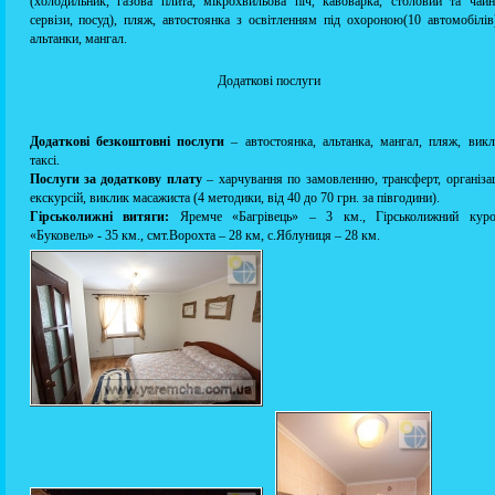
(холодильник, газова плита, мікрохвильова піч, кавоварка, столовий та чай
сервізи, посуд), пляж, автостоянка з освітленням під охороною(10 автомобілів
альтанки, мангал.
Додаткові послуги
Додаткові безкоштовні послуги
– автостоянка, альтанка, мангал, пляж, вик
таксі.
Послуги за додаткову плату
– харчування по замовленню, трансферт, організа
екскурсій, виклик масажиста (4 методики, від 40 до 70 грн. за півгодини).
Гірськолижні витяги:
Яремче «Багрівець» – 3 км., Гірськолижний куро
«Буковель» - 35 км., смт.Ворохта – 28 км, с.Яблуниця – 28 км.