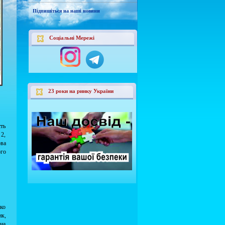
Підпишіться на наші новини
Соціальні Мережі
23 роки на ринку України
сть
 2,
ова
ого
жко
к,
 на