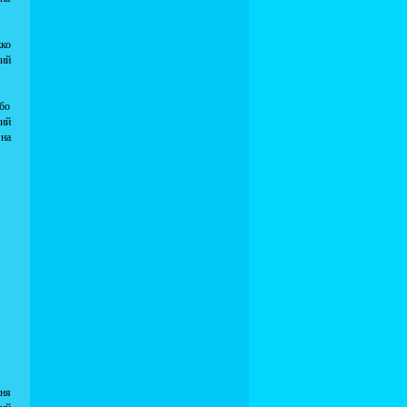
жко
ний
або
вий
 на
ня