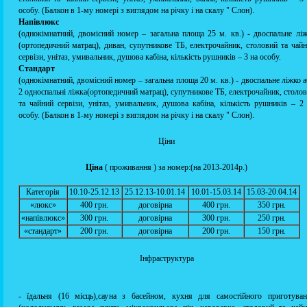
особу. (Балкон в 1-му номері з виглядом на річку і на скалу " Слон).
Напівлюкс
(однокімнатний, двомісний номер – загальна площа 25 м. кв.) - двоспальне лі
(ортопедичний матрац), диван, супутникове ТБ, електрочайник, столовий та чай
сервізи, унітаз, умивальник, душова кабіна, кількість рушників – 3 на особу.
Стандарт
(однокімнатний, двомісний номер – загальна площа 20 м. кв.) - двоспальне ліжко 
2 односпальні ліжка(ортопедичний матрац), супутникове ТБ, електрочайник, столо
та чайний сервізи, унітаз, умивальник, душова кабіна, кількість рушників – 2
особу. (Балкон в 1-му номері з виглядом на річку і на скалу " Слон).
Ціни
Ціна
( проживання ) за номер:(на 2013-2014р.)
Категорія
10.10-25.12.13
25.12.13-10.01.14
10.01-15.03.14
15.03-20.04.14
«люкс»
400 грн.
договірна
400 грн.
350 грн.
«напівлюкс»
300 грн.
договірна
300 грн.
250 грн.
«стандарт»
200 грн.
договірна
200 грн.
150 грн.
Інфраструктура
- їдальня (16 місць),сауна з басейном, кухня для самостійного приготуван