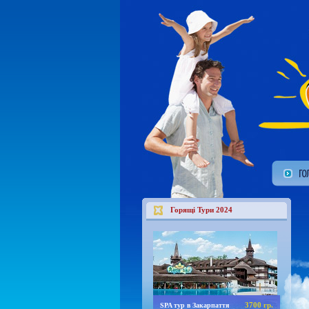
Горящі Тури 2024
3700 гр.
SPA тур в Закарпаття