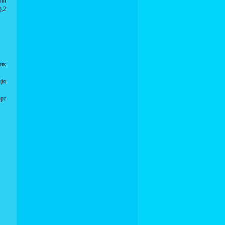
ний
),2
лик
ція
рт