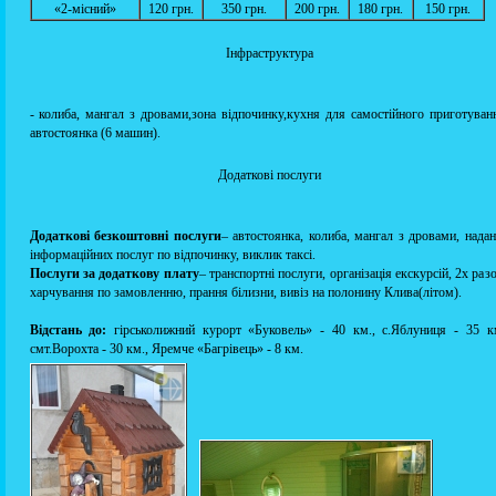
«2-місний»
120 грн.
350 грн.
200 грн.
180 грн.
150 грн.
Інфраструктура
- колиба, мангал з дровами,зона відпочинку,кухня для самостійного приготуван
автостоянка (6 машин).
Додаткові послуги
Додаткові безкоштовні послуги
– автостоянка, колиба, мангал з дровами, нада
інформаційних послуг по відпочинку, виклик таксі.
Послуги за додаткову плату
– транспортні послуги, організація екскурсій, 2х раз
харчування по замовленню, прання білизни, вивіз на полонину Клива(літом).
Відстань до:
гірськолижний курорт «Буковель» - 40 км., с.Яблуниця - 35 к
смт.Ворохта - 30 км., Яремче «Багрівець» - 8 км.