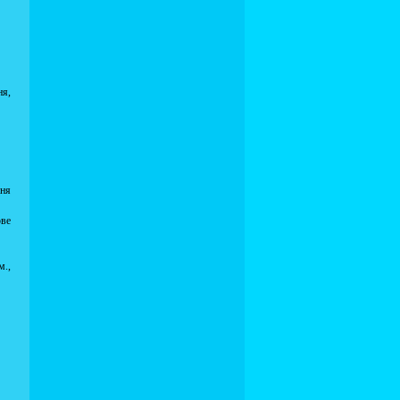
ня,
ння
ове
м.,