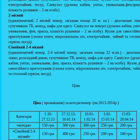
електрочайник, посуд. Санвузол (душова кабіна, унітаз, умивальник,фен,прас
кількість рушників – 2 на особу).
2-місний
(однокімнатний, 2 місний номер, загальна площа 20 м. кв.) - двоспальне ліж
супутникове ТБ, комод, шафа для одягу. Санвузол на поверсі (душова кабіна, уніт
умивальник, фен, праска, кількість рушників – 2 на особу). Кухня для самостійн
приготування (газова плита, мікрохвильова піч, електрочайник, чайний та столо
сервізи, посуд).
Сімейний 2-4 місний
(однокімнатний номер, 2-4 місний номер, загальна площа 22 м.кв.) - двоспал
ліжко, розкладний диван, супутникове ТВ, комод, шафа для одягу. Санвузол (душ
кабіна, унітаз, умивальник, фен, праска, кількість рушників – 2 на особу). Кухня 
самостійного приготування (газова плита, мікрохвильова піч, електрочайник, чай
та столовий сервізи, посуд).
Ціни
Ціна
( проживання) за котедж/номер :(на 2013-2014р.)
1.10-
27.12.13-
10.01-
1.02-
15.03-
Категорія
27.12.13
10.01.14
1.02.14
15.03.14
20.04.14
«котедж»
150 грн.
500 грн.
300 грн.
250 грн.
200 грн.
«Сімейний 2-4
150 грн.
400 грн.
250 грн.
200 грн.
180 грн.
місний»