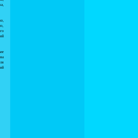
ка,
ко,
аз,
ого
вий
ьне
ова
для
ний