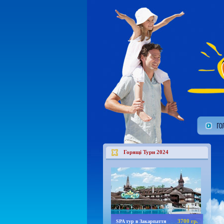
Горящі Тури 2024
3700 гр.
SPA тур в Закарпаття