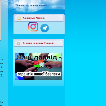
Підпишіться на наші новини
Соціальні Мережі
23 роки на ринку України
сть
рія
2.
по
 2,
ко,
к,