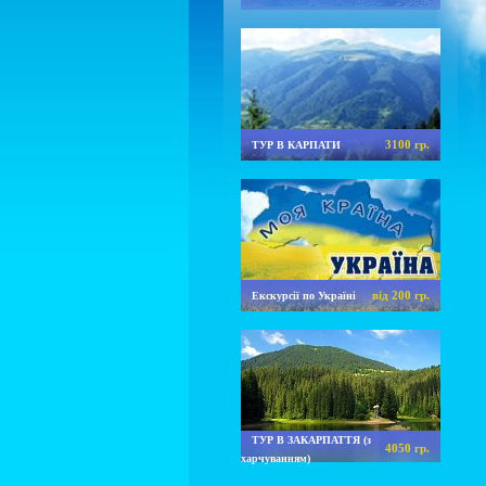
3100 гр.
ТУР В КАРПАТИ
від 200 гр.
Екскурсії по Україні
ТУР В ЗАКАРПАТТЯ (з
4050 гр.
харчуванням)