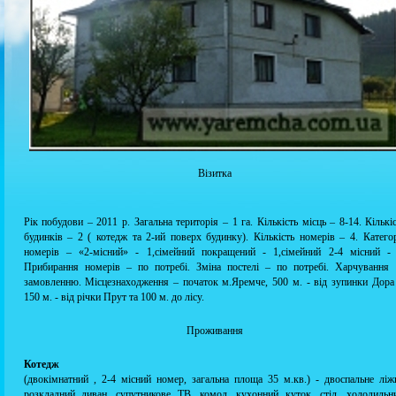
Візитка
Рік побудови – 2011 р. Загальна територія – 1 га. Кількість місць – 8-14. Кількі
будинків – 2 ( котедж та 2-ий поверх будинку). Кількість номерів – 4. Катего
номерів – «2-місний» - 1,сімейний покращений - 1,сімейний 2-4 місний - 
Прибирання номерів – по потребі. Зміна постелі – по потребі. Харчування 
замовленню. Місцезнаходження – початок м.Яремче, 500 м. - від зупинки Дора
150 м. - від річки Прут та 100 м. до лісу.
Проживання
Котедж
(двокімнатний , 2-4 місний номер, загальна площа 35 м.кв.) - двоспальне ліж
розкладний диван, супутникове ТВ, комод, кухонний куток, стіл ,холодильни