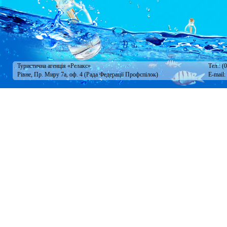
Туристична агенція «Релакс»
Тел.: (
Рівне, Пр. Миру 7а, оф. 4 (Рада Федерації Профспілок)
E-mail: