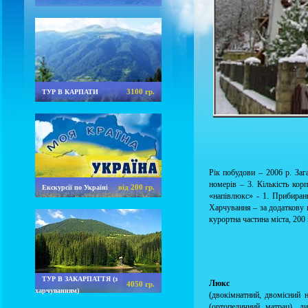
3100 гр.
ТУР В КАРПАТИ
Рік побудови – 2006 р. Зага
номерів – 3. Кількість корп
від 200 гр.
Екскурсії по Україні
«напівлюкс» - 1. Прибиранн
Харчування – за додаткову 
курортна частина міста, 200
ТУР В ЗАКАРПАТТЯ (з
Люкс
4050 гр.
харчуванням)
(двокімнатний, двомісний 
(ортопедичний матрац), ди