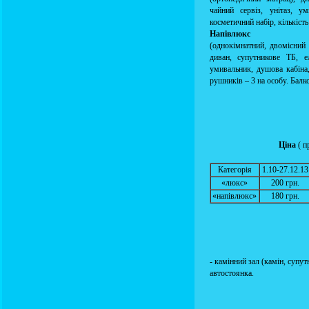
чайний сервіз, унітаз, у
косметичний набір, кількість
Напівлюкс
(однокімнатний, двомісний 
диван, супутникове ТБ, ел
умивальник, душова кабіна,
рушників – 3 на особу. Балк
Ціна
( п
Категорія
1.10-27.12.13
«люкс»
200 грн.
«напівлюкс»
180 грн.
- камінний зал (камін, супу
автостоянка.