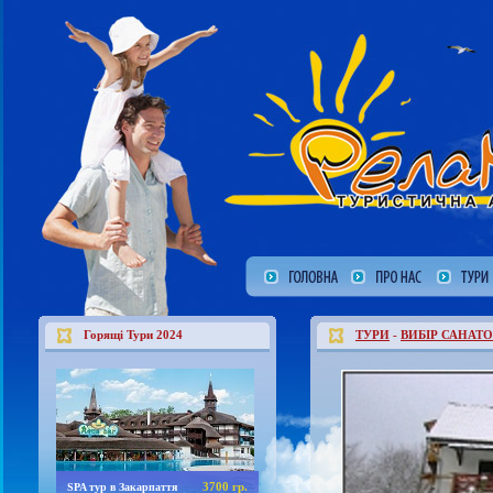
Горящі Тури 2024
ТУРИ
-
ВИБІР САНАТО
3700 гр.
SPA тур в Закарпаття