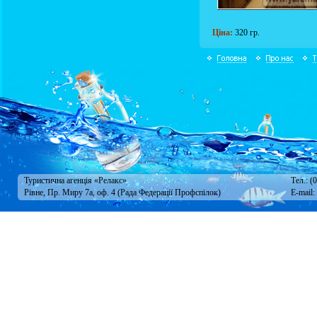
Ціна:
320 гр.
Туристична агенція «Релакс»
Тел.: (
Рівне, Пр. Миру 7а, оф. 4 (Рада Федерації Профспілок)
E-mail: