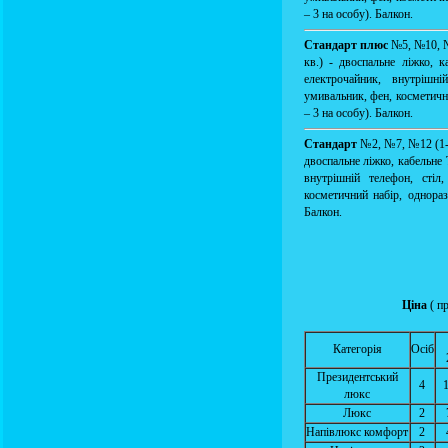
– 3 на особу). Балкон.
Стандарт плюс
№5, №10, №
кв.) - двоспальне ліжко, к
електрочайник, внутрішні
умивальник, фен, косметични
– 3 на особу). Балкон.
Стандарт
№2, №7, №12 (1-к
двоспальне ліжко, кабельне 
внутрішній телефон, стіл,
косметичний набір, однораз
Балкон.
Ціна
( п
Категорія
Осіб
Президентський
4
люкс
Люкс
2
Напівлюкс комфорт
2