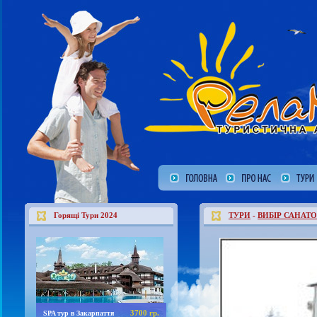
Горящі Тури 2024
ТУРИ
-
ВИБІР САНАТО
3700 гр.
SPA тур в Закарпаття