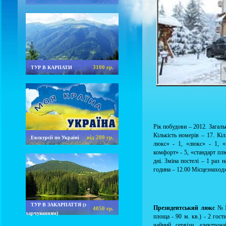
3100 гр.
ТУР В КАРПАТИ
Рік побудови – 2012. Загальн
Кількість номерів – 17. Кіл
від 200 гр.
Екскурсії по Україні
люкс» - 1, «люкс» - 1, «
комфорт» - 5, «стандарт плю
дні. Зміна постелі – 1 раз 
година – 12.00 Місцезнаходж
ТУР В ЗАКАРПАТТЯ (з
Президентський люкс
№19
4050 гр.
харчуванням)
площа - 90 м. кв.) - 2 гост
чайний сервізи, електроч