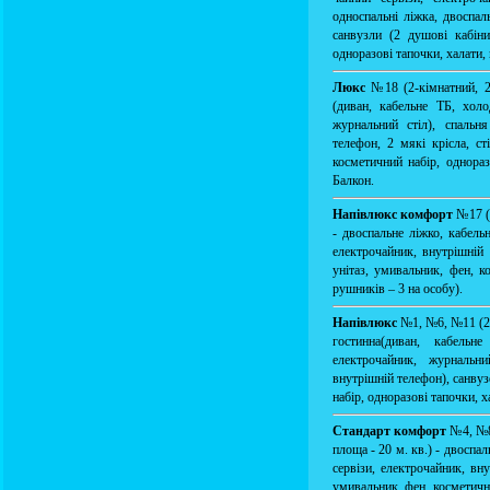
односпальні ліжка, двоспал
санвузли (2 душові кабіни
одноразові тапочки, халати, 
Люкс
№18 (2-кімнатний, 2
(диван, кабельне ТБ, холо
журнальний стіл), спальн
телефон, 2 мякі крісла, ст
косметичний набір, однораз
Балкон.
Напівлюкс комфорт
№17 (
- двоспальне ліжко, кабель
електрочайник, внутрішній 
унітаз, умивальник, фен, ко
рушників – 3 на особу).
Напівлюкс
№1, №6, №11 (2-
гостинна(диван, кабельн
електрочайник, журнальни
внутрішній телефон), санвуз
набір, одноразові тапочки, х
Стандарт комфорт
№4, №8
площа - 20 м. кв.) - двоспа
сервізи, електрочайник, вну
умивальник, фен, косметични