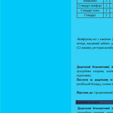
Напівлюкс
2
Стандарт комфорт
2
Стандарт плюс
2
Стандарт
2
-Конференц-зал з каміном (3
печера, масажний кабінет, д
(12 машин), ресторан-колиба
Додаткові безкоштовні п
цілодобова охорона, альт
відпочинку.
Послуги за додаткову п
російський більярд, соляна п
Відстань до:
гірськолижний 
Додаткові послуги
Додаткові безкоштовні 
цілодобова охорона, аль