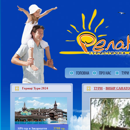
Горящі Тури 2024
ТУРИ
-
ВИБІР САНАТО
3700 гр.
SPA тур в Закарпаття