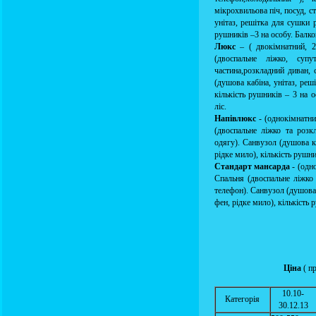
мікрохвильова піч, посуд, ст
унітаз, решітка для сушки р
рушників –3 на особу. Балкон
Люкс
– ( двокімнатний, 
(двоспальне ліжко, суп
частина,розкладний диван, 
(душова кабіна, унітаз, реш
кількість рушників – 3 на 
ліс.
Напівлюкс
- (однокімнатни
(двоспальне ліжко та розк
одягу). Санвузол (душова к
рідке мило), кількість рушни
Стандарт мансарда
- (одн
Спальня (двоспальне ліжко 
телефон). Санвузол (душова 
фен, рідке мило), кількість 
Ціна
( п
10.10-
Категорія
30.12.13