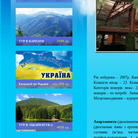
3100 гр.
ТУР В КАРПАТИ
Рік побудови – 2007р. Капі
Кількість місць – 23. Кіль
від 200 гр.
Екскурсії по Україні
Категорія номерів люкс- 2,
номерів – по потребі . Зміна
Місцезнаходження – курортн
Апартаменти
-(двокімнатни
ТУР В ЗАКАРПАТТЯ (з
(двоспальне ліжко з ортоп
4050 гр.
харчуванням)
гостинна (м’яка части
телефон,холодильник ), к