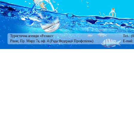
Туристична агенція «Релакс»
Тел.: (
Рівне, Пр. Миру 7а, оф. 4 (Рада Федерації Профспілок)
E-mail: