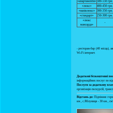
«апартаменти»
500-550 грн.
«люкс»
400-450 грн.
«напівлюкс»
300-350 грн.
«стандарт»
250-300 грн.
«люкс
-
мансарда»
- ресторан-бар (40 місць), 
Wi-Fi інтернет.
Додаткові безкоштовні по
інформаційних послуг по від
Послуги за додаткову пла
організація екскурсій, транс
Відстань до:
Підніжжя гори
км., с.Яблуниця - 30 км., см