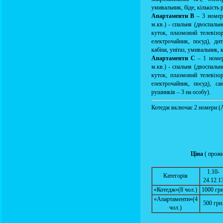
умивальник, біде, кількість р
Апартаменти В
– 3 номер
м.кв.) - спальня (двоспальн
куток, плазмовий телевізор
електрочайник, посуд), ди
кабіна, унітаз, умивальник, 
Апартаменти С
– 1 номер
м.кв.) - спальня (двоспальн
куток, плазмовий телевізор
електрочайник, посуд), са
рушників – 3 на особу).
Котедж включає 2 номери (
Ціна
( прожи
1.10-
Категорія
24.12.1
«Котедж»(8 чол.)
1000 грн
«Апартаменти»(4
500 грн
чол.)