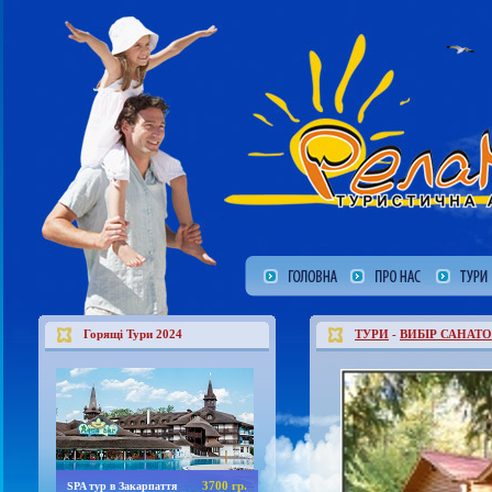
Горящі Тури 2024
ТУРИ
-
ВИБІР САНАТО
3700 гр.
SPA тур в Закарпаття