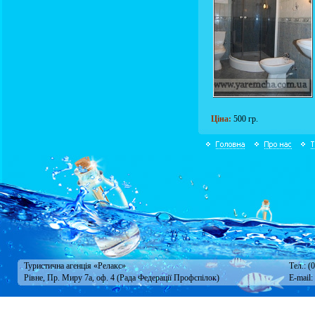
Ціна:
500 гр.
Туристична агенція «Релакс»
Тел.: (
Рівне, Пр. Миру 7а, оф. 4 (Рада Федерації Профспілок)
E-mail: