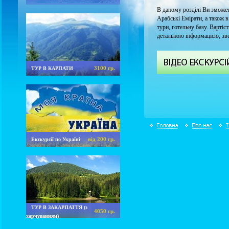
В даному розділі Ви зможет
Арабські Емірати, а також в
тури, готельну базу. Вартіс
детальною інформацією, зве
3100 гр.
ТУР В КАРПАТИ
від 200 гр.
Екскурсії по Україні
ТУР В ЗАКАРПАТТЯ (з
4050 гр.
харчуванням)