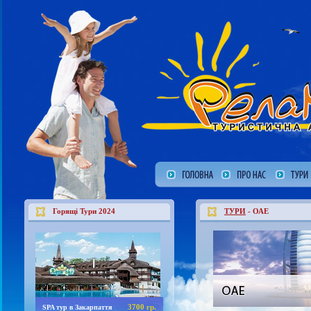
Горящі Тури 2024
ТУРИ
- ОАЕ
3700 гр.
SPA тур в Закарпаття