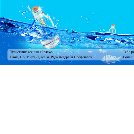
Туристична агенція «Релакс»
Тел.: (
Рівне, Пр. Миру 7а, оф. 4 (Рада Федерації Профспілок)
E-mail: