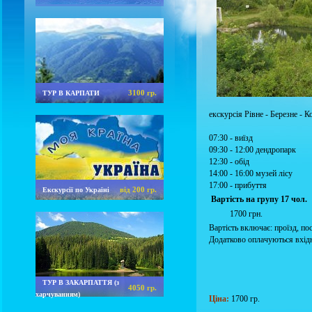
3100 гр.
ТУР В КАРПАТИ
екскурсія Рівне - Березне - К
07:30 - виїзд
09:30 - 12:00 дендропарк
12:30 - обід
14:00 - 16:00 музей лісу
17:00 - прибуття
від 200 гр.
Екскурсії по Україні
Вартість на групу 17 чол.
1700 грн.
Вартість включає: проїзд, по
Додатково оплачуються вхідн
ТУР В ЗАКАРПАТТЯ (з
4050 гр.
харчуванням)
Ціна:
1700 гр.