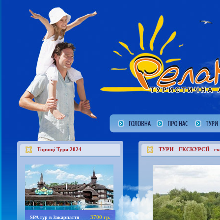
-
-
Горящі Тури 2024
ТУРИ
ЕКСКУРСІЇ
ек
3700 гр.
SPA тур в Закарпаття