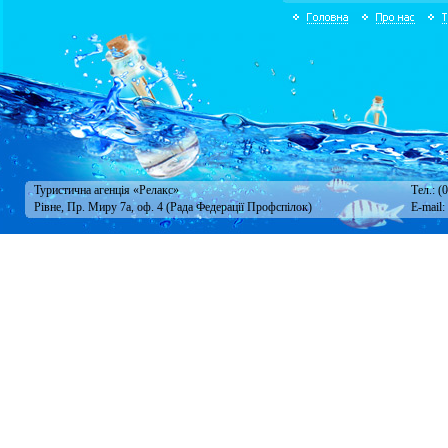
Туристична агенція «Релакс»
Тел.: (
Рівне, Пр. Миру 7а, оф. 4 (Рада Федерації Профспілок)
E-mail: