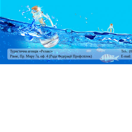
Туристична агенція «Релакс»
Тел.: (
Рівне, Пр. Миру 7а, оф. 4 (Рада Федерації Профспілок)
E-mail: