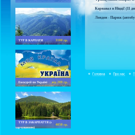
Карнавал в Ніцці! (11 дні
Лондон - Париж (автобусн
3100 гр.
ТУР В КАРПАТИ
від 200 гр.
Екскурсії по Україні
ТУР В ЗАКАРПАТТЯ (з
4050 гр.
харчуванням)