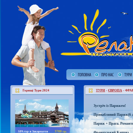
Горящі Тури 2024
ТУРИ
-
ЄВРОПА
- ФРА
Зустріч із Парижем!
Привабливий Париж(6 дн
Париж + Прага. Романт
3700 гр.
SPA тур в Закарпаття
Французький Каприз ... (