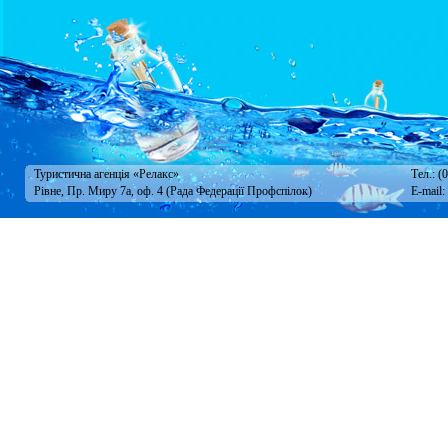
Туристична агенція «Релакс»
Тел.: (
Рівне, Пр. Миру 7а, оф. 4 (Рада Федерації Профспілок)
E-mail: