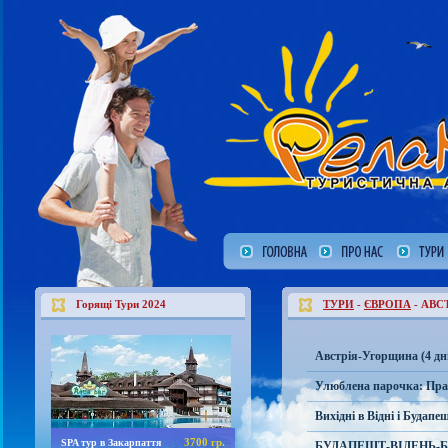
Горящі Тури 2024
ТУРИ
-
ЄВРОПА
- АВС
Австрія-Угорщина (4 дні 
Улюблена парочка: Праг
Вихідні в Відні і Будапешт
3700 гр.
SPA тур в Закарпаття
БУДАПЕШТ-ВІДЕНЬ-