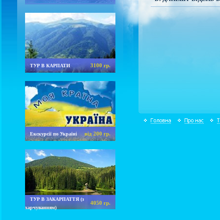
3100 гр.
ТУР В КАРПАТИ
від 200 гр.
Екскурсії по Україні
ТУР В ЗАКАРПАТТЯ (з
4050 гр.
харчуванням)