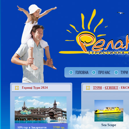
Горящі Тури 2024
ТУРИ
-
ЄГИПЕТ
- ЕКС
Sea Scope
3700 гр.
SPA тур в Закарпаття