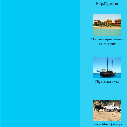
Каїр,Піраміди
Морська прогулянка
в Ель Гуну
Піратська яхта
Супер Мото (вечеря