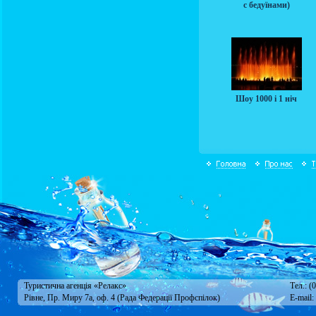
с бедуїнами)
Шоу 1000 і 1 ніч
Туристична агенція «Релакс»
Тел.: (
Рівне, Пр. Миру 7а, оф. 4 (Рада Федерації Профспілок)
E-mail: