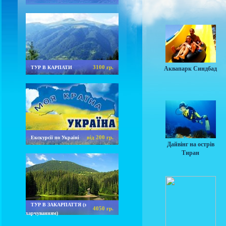
3100 гр.
ТУР В КАРПАТИ
Аквапарк Синдбад
від 200 гр.
Екскурсії по Україні
Дайвінг на острів
Тиран
ТУР В ЗАКАРПАТТЯ (з
4050 гр.
харчуванням)